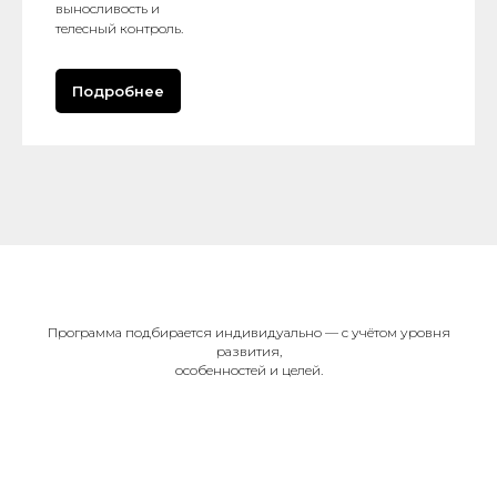
выносливость и
телесный контроль.
Подробнее
Программа подбирается индивидуально — с учётом уровня
развития,
особенностей и целей.