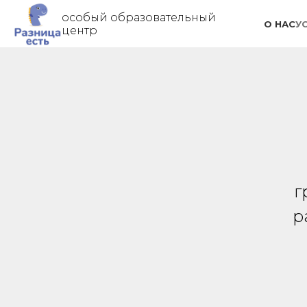
особый образовательный
О НАС
У
центр
г
р