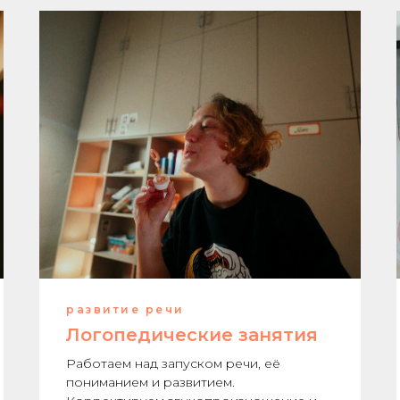
развитие речи
Логопедические занятия
Работаем над запуском речи, её
пониманием и развитием.